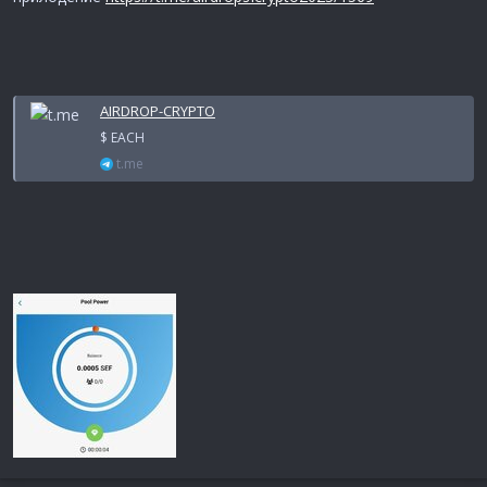
AIRDROP-CRYPTO
$ EACH
t.me