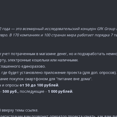
12 года — это всемирный исследовательский концерн GfK Group 
ро. В 170 компаниях и 100 странах мира работает порядка 7 ты
и учет потраченным в магазине денег, но и подзаработать немно
рту, электронные кошельки или наличными.
глашенного единоразово.
 где будет установлено приложение проекта (для доп. опросов).
вание покупок смартфоном для "питание вне дома".
ы и опросы
от 50 до 100 рублей
.
 -
500 руб.
, последующие -
1 000 рублей
.
й вверху темы ссылке.
е регистрации вам позвонит оператор проекта узнать, как вам л