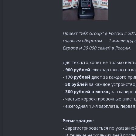
Проект "GfK Group" в России с 20
годовым оборотом — 1 миллиард eв
Европе и 30 000 семей в России.
Для тех, кто хочет не только вест
-
900 рублей
ежеквартально на ка
-
170 рублей
дают за каждого при
-
50 рублей
за каждое устройство,
-
300 рублей в месяц
за сканиро
- частые корректировочные анкет
- ежегодная 13-я зарплата, первая
Регистрация:
- Зарегистрироваться по указанно
- В течение нескольких дней посл