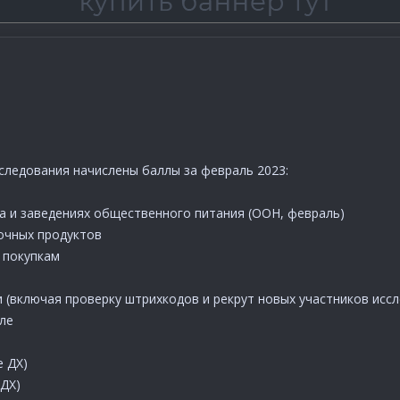
следования начислены баллы за февраль 2023:
ма и заведениях общественного питания (ООН, февраль)
лочных продуктов
 покупкам
и (включая проверку штрихкодов и рекрут новых участников исс
але
е ДХ)
 ДХ)