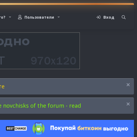
Вход
го?
Пользователи
те
novchisks of the forum - read