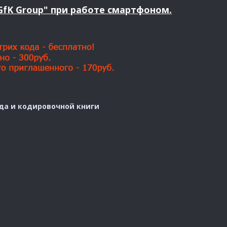
GfK Group" при работе смартфоном.
да и кодировочной книги