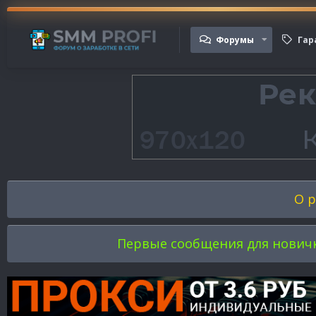
Форумы
Гар
О р
Первые сообщения для новичков 