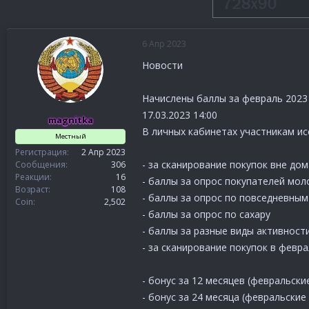
6 Апр 2023
Новости
Начислены баллы за февраль 2023
17.03.2023 14:00
magnitka
В личных кабинетах участникам ис
Местный
Регистрация
2 Апр 2023
- за сканирование покупок вне до
Сообщения
306
Реакции
16
- баллы за опрос покупателей мо
Возраст
108
- баллы за опрос по повседневным
Coin
2,502
- баллы за опрос по сахару
- баллы за разные виды активност
- за сканирование покупок в февр
- бонус за 12 месяцев (февральски
- бонус за 24 месяца (февральские