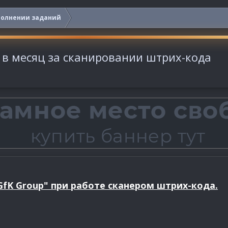
полнении заданий
б. в месяц за сканировании штрих-кода
GfK Group" при работе сканером штрих-кода.