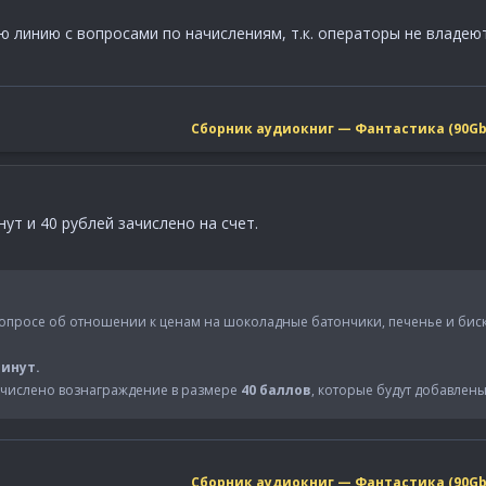
ую линию с вопросами по начислениям, т.к. операторы не влад
Сборник аудиокниг — Фантастика (90Gb
нут и 40 рублей зачислено на счет.
 опросе об отношении к ценам на шоколадные батончики, печенье и биск
минут.
ачислено вознаграждение в размере
40 баллов
, которые будут добавлен
Сборник аудиокниг — Фантастика (90Gb