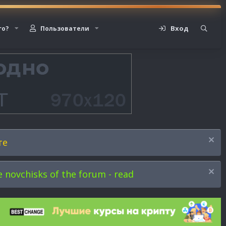
Вход
го?
Пользователи
те
novchisks of the forum - read