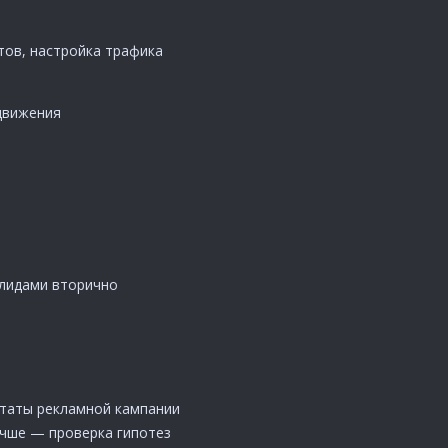
ов, настройка трафика
движения
 лидами вторично
ьтаты рекламной кампании
учше — проверка гипотез