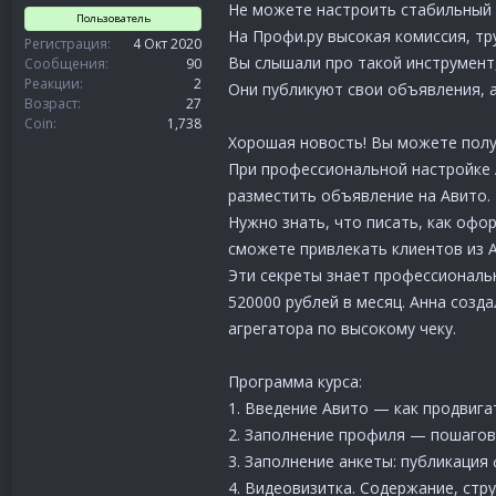
Не можете настроить стабильный 
Пользователь
На Профи.ру высокая комиссия, тр
Регистрация
4 Окт 2020
Вы слышали про такой инструмент, 
Сообщения
90
Реакции
2
Они публикуют свои объявления, а
Возраст
27
Coin
1,738
Хорошая новость! Вы можете полу
При профессиональной настройке А
разместить объявление на Авито.
Нужно знать, что писать, как офо
сможете привлекать клиентов из 
Эти секреты знает профессиональн
520000 рублей в месяц. Анна созд
агрегатора по высокому чеку.
Программа курса:
1. Введение Авито — как продвига
2. Заполнение профиля — пошагов
3. Заполнение анкеты: публикация
4. Видеовизитка. Содержание, стр