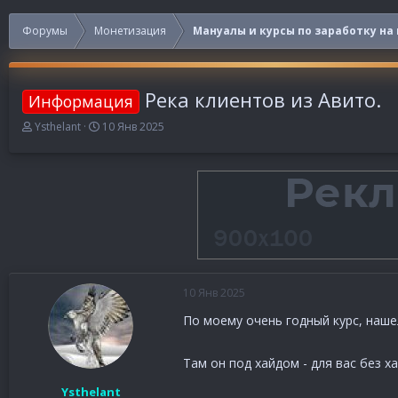
Форумы
Монетизация
Мануалы и курсы по заработку на
Река клиентов из Авито.
Информация
А
Д
Ysthelant
10 Янв 2025
в
а
т
т
о
а
р
н
т
а
е
ч
м
а
ы
л
а
10 Янв 2025
По моему очень годный курс, наш
Там он под хайдом - для вас без х
Ysthelant