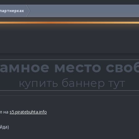
 партнерках
ел на
s5.piratebuhta.info
айда)