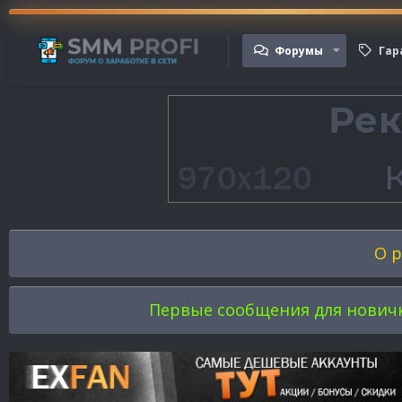
Форумы
Гар
О р
Первые сообщения для новичков 