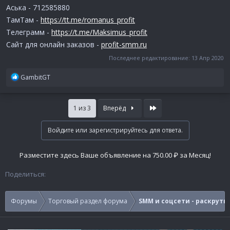
Аська - 712585880
ТамТам -
https://tt.me/romanus_profit
Телеграмм -
https://t.me/Maksimus_profit
Сайт для онлайн заказов -
profit-smm.ru
Последнее редактирование:
13 Апр 2020
Р
GambitGT
е
а
к
Last
1 из 3
Вперёд
ц
и
Войдите или зарегистрируйтесь для ответа.
и
:
Разместите здесь Ваше объявление на 750.00 ₽ за Месяц!
Поделиться:
Форумы
Торговый раздел форума
SMM и соцсети - раскрутк