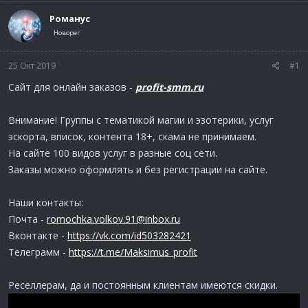
м
а
ы
л
Романус
а
Новорег
25 Окт 2019
#1
Сайт для онлайн заказов -
profit-smm.ru
Внимание! Группы с тематикой магии и эзотерики, услуг
эскорта, вписок, контента 18+, скама не принимаем.
На сайте 100 видов услуг в разные соц сети.
Заказы можно оформлять и без регистрации на сайте.
Наши контакты:
Почта -
romochka.volkov.91@inbox.ru
Вконтакте -
https://vk.com/id503282421
Телеграмм -
https://t.me/Maksimus_profit
Реселлерам, да и постоянным клиентам имеются скидки.