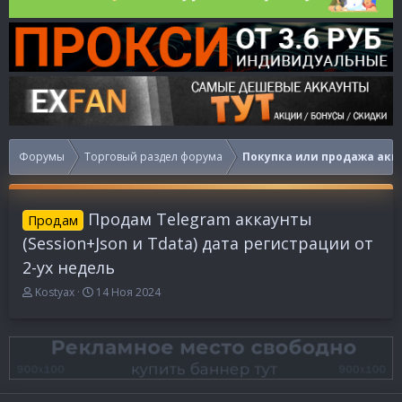
Форумы
Торговый раздел форума
Покупка или продажа акк
Продам Telegram аккаунты
Продам
(Session+Json и Tdata) дата регистрации от
2-ух недель
А
Д
Kostyax
14 Ноя 2024
в
а
т
т
о
а
р
н
т
а
е
ч