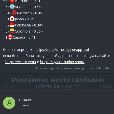
+84
Vietnam - 0.54$
+54
Argentina - 0.5$
+212
Morocco - 0.4$
+81
Japan - 1.7$
+62
Indonesia - 0.38$
+57
Colombia - 0.36$
+1
Canada - 0.4$
бот автопродаж -
https://t.me/simplegameapp_bot
если бота забанят актуальный адрес нового всегда на сайте
-
https://velaro.work
и
https://tgaccsmarket.shop/
Последнее редактирование модератором:
2 Июл 2026
aurme1
A
Новорег