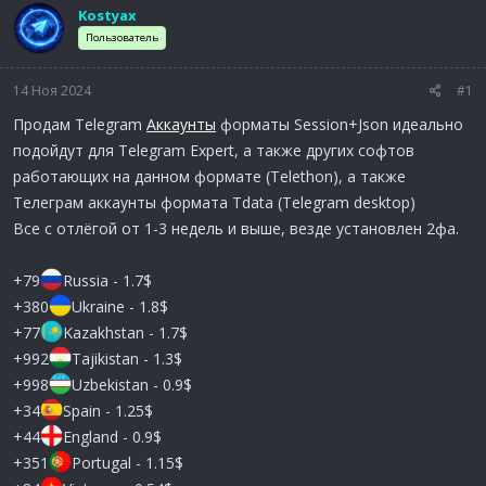
м
а
Kostyax
ы
л
Пользователь
а
14 Ноя 2024
#1
Продам Telegram
Аккаунты
форматы Session+Json идеально
подойдут для Telegram Expert, а также других софтов
работающих на данном формате (Telethon), а также
Телеграм аккаунты формата Tdata (Telegram desktop)
Все с отлёгой от 1-3 недель и выше, везде установлен 2фа.
+79
Russia - 1.7$
+380
Ukraine - 1.8$
+77
Kazakhstan - 1.7$
+992
Tajikistan - 1.3$
+998
Uzbekistan - 0.9$
+34
Spain - 1.25$
+44
England - 0.9$
+351
Portugal - 1.15$