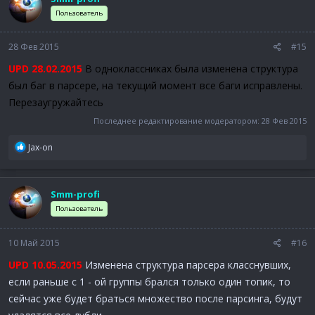
Пользователь
28 Фев 2015
#15
UPD 28.02.2015
В одноклассниках была изменена структура
был баг в парсере, на текущий момент все баги исправлены.
Перезаугружайтесь
Последнее редактирование модератором:
28 Фев 2015
Р
Jax-on
е
а
к
Smm-profi
ц
и
Пользователь
и
:
10 Май 2015
#16
UPD 10.05.2015
Изменена структура парсера класснувших,
если раньше с 1 - ой группы брался только один топик, то
сейчас уже будет браться множество после парсинга, будут