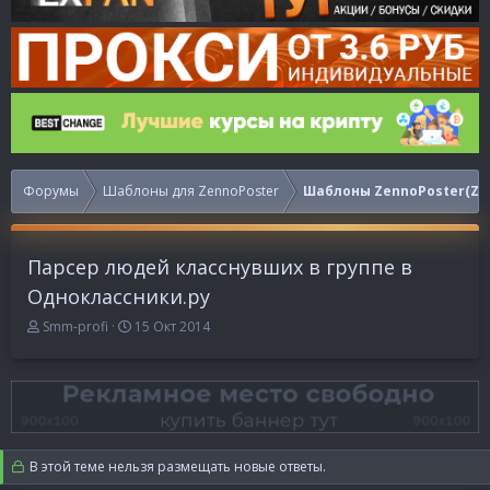
Форумы
Шаблоны для ZennoPoster
Шаблоны ZennoPoster(Ze
Парсер людей класснувших в группе в
Одноклассники.ру
А
Д
Smm-profi
15 Окт 2014
в
а
т
т
о
а
р
н
т
а
е
ч
м
а
В этой теме нельзя размещать новые ответы.
ы
л