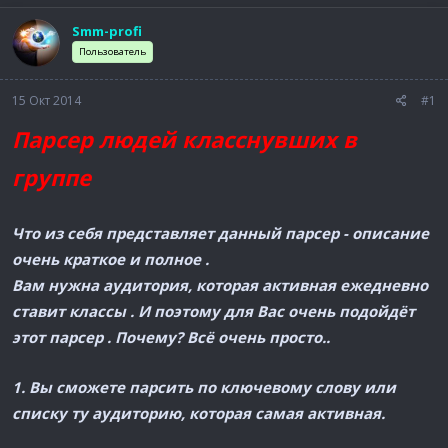
а
Smm-profi
Пользователь
15 Окт 2014
#1
Парсер людей класснувших в
группе
Что из себя представляет данный парсер - описание
очень краткое и полное .
Вам нужна аудитория, которая активная ежедневно
ставит классы . И поэтому для Вас очень подойдёт
этот парсер . Почему? Всё очень просто..
1. Вы сможете парсить по ключевому слову или
списку ту аудиторию, которая самая активная.