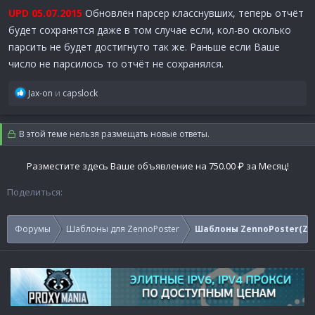
UPD 05.07.2015
Обновлён парсер класснувших, теперь отчёт
будет сохранятся даже в том случае если, кол-во сколько
парсить не будет достигнуто так же. Раньше если Ваше
число не парсилось то отчёт не сохранялся.
Р
Jax-on
и
capslock
е
а
к
В этой теме нельзя размещать новые ответы.
ц
и
Разместите здесь Ваше объявление на 750.00 ₽ за Месяц!
и
:
Поделиться:
Форумы
Шаблоны для ZennoPoster
Шаблоны ZennoPoster(Ze