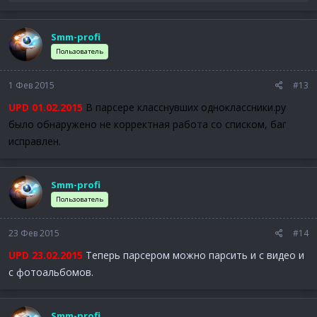
е
а
к
Smm-profi
ц
и
Пользователь
и
:
1 Фев 2015
#13
UPD 01.02.2015
В парсере класснувших одноклассники.ру
было обнаружено не корректная работа со списком, баг
исправлен.
Smm-profi
Пользователь
23 Фев 2015
#14
UPD 23.02.2015
Теперь парсером можно парсить и с видео и
с фотоальбомов.
Smm-profi