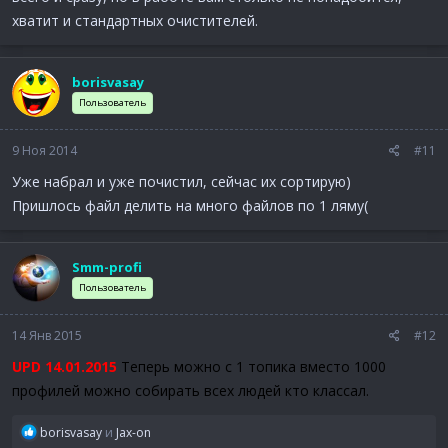
хватит и стандартных очистителей.
borisvasay
Пользователь
9 Ноя 2014
#11
Уже набрал и уже почистил, сейчас их сортирую)
Пришлось файл делить на много файлов по 1 ляму(
Smm-profi
Пользователь
14 Янв 2015
#12
UPD 14.01.2015
Теперь можно с 1 топика вместо 1000
профилей можно собирать всех людей кто классал.
Р
borisvasay
и
Jax-on