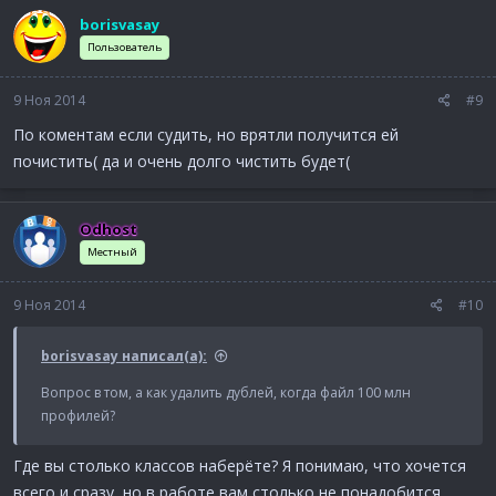
borisvasay
Пользователь
9 Ноя 2014
#9
По коментам если судить, но врятли получится ей
почистить( да и очень долго чистить будет(
Odhost
Местный
9 Ноя 2014
#10
borisvasay написал(а):
Вопрос в том, а как удалить дублей, когда файл 100 млн
профилей?
Где вы столько классов наберёте? Я понимаю, что хочется
всего и сразу, но в работе вам столько не понадобится,