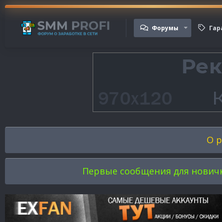
Форумы
Гар
О р
Первые сообщения для новичков 