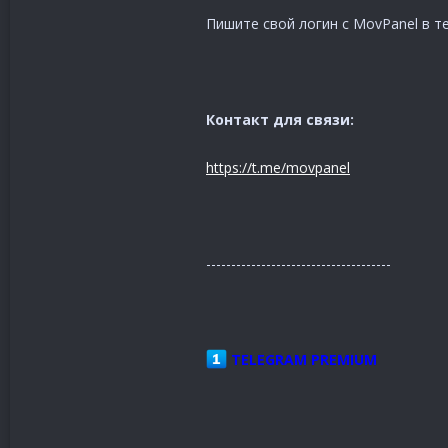
Пишите свой логин с MovPanel в т
Контакт для связи:
https://t.me/movpanel
-------------------------------------
TELEGRAM PREMIUM