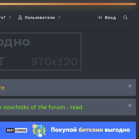
Вход
го?
Пользователи
те
novchisks of the forum - read