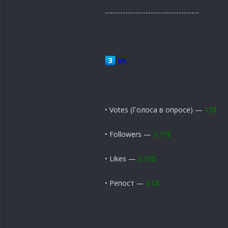
-------------------------------------
VK
• Votes (Голоса в опросе) —
13$
• Followers —
0.71$
• Likes —
0.39$
• Репост —
2.6$