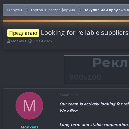
Форумы
Торговый раздел форума
Покупка или продажа 
Looking for reliable supplier
Предлагаю
А
Д
Monkey3
7 Май 2025
в
а
т
т
о
а
р
н
т
а
е
ч
м
а
ы
л
а
7 Май 2025
M
Our team is actively looking for re
We offer:
Long-term and stable cooperation.
Monkey3