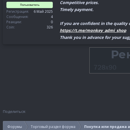
Competitive prices.
Пользователь
Timely payment.
Регистрация
6 Май 2025
Сообщения
4
Реакции
0
If you are confident in the quality
Coin
326
https://t.me/monkey_admi_shop
Thank you in advance for your sug
Поделиться:
Форумы
Торговый раздел форума
Покупка или продажа 