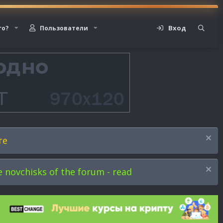
Вход
го?
Пользователи
те
novchisks of the forum - read