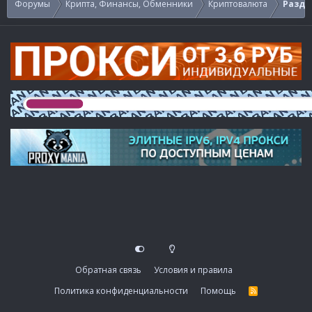
Форумы
Крипта, Финансы, Обменники
Криптовалюта
Раздач
Обратная связь
Условия и правила
Политика конфиденциальности
Помощь
R
S
S