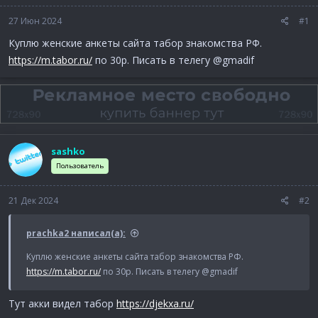
27 Июн 2024
#1
Куплю женские анкеты сайта табор знакомства РФ.
https://m.tabor.ru/
по 30р. Писать в телегу @gmadif
sashko
Пользователь
21 Дек 2024
#2
prachka2 написал(а):
Куплю женские анкеты сайта табор знакомства РФ.
https://m.tabor.ru/
по 30р. Писать в телегу @gmadif
Тут акки видел табор
https://djekxa.ru/