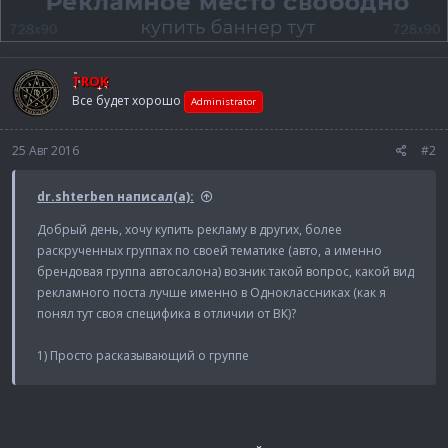
TROK
Все будет хорошо
Administrator
25 Авг 2016
#2
dr.shterben написал(а):
Добрый день, хочу купить рекламу в других, более
раскрученных группах по своей тематике (авто, а именно
брендовая группа автосалона) возник такой вопрос, какой вид
рекламного поста лучше именно в Одноклассниках (как я
понял тут своя специфика в отличии от ВК)?
1) Просто расказывающий о группе
2) Перепост с лучшим постом в моей группе
3) Конкурс
И вообще, не более действенно купить таргет?