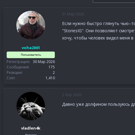
31 Мар 2026
Если нужно быстро глянуть чью–то 
"StoriesIG". Они позволяют смотре
хочу, чтобы человек видел меня в
voha2061
Пользователь
Регистрация
30 Мар 2026
Сообщения
175
Реакции
2
Coin
1,410
2 Апр 2026
Давно уже долфином пользуюсь для
vladlen4k
Новорег