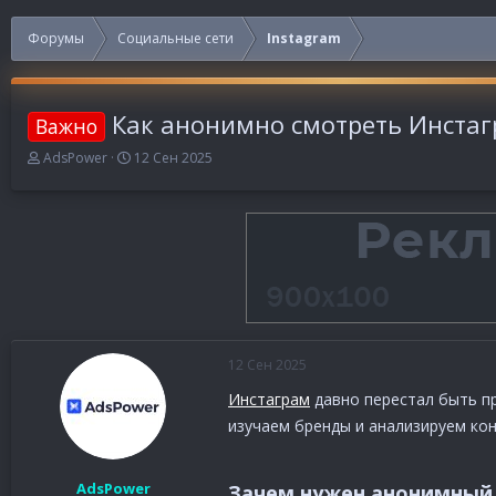
Форумы
Социальные сети
Instagram
Как анонимно смотреть Инстаг
Важно
А
Д
AdsPower
12 Сен 2025
в
а
т
т
о
а
р
н
т
а
е
ч
м
а
ы
л
а
12 Сен 2025
Инстаграм
давно перестал быть п
изучаем бренды и анализируем ко
AdsPower
Зачем нужен анонимный