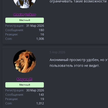
ограничивать такие возможности
Maxim Volkov
Местный
Регистрация
31 Мар 2026
Сообщения
180
Реакции
16
Coin
1,008
5 Апр 2026
Анонимный просмотр удобен, но э
пользователь этого не видит.
Мария_81
Местный
Регистрация
30 Мар 2026
Сообщения
143
Реакции
19
Coin
1,012