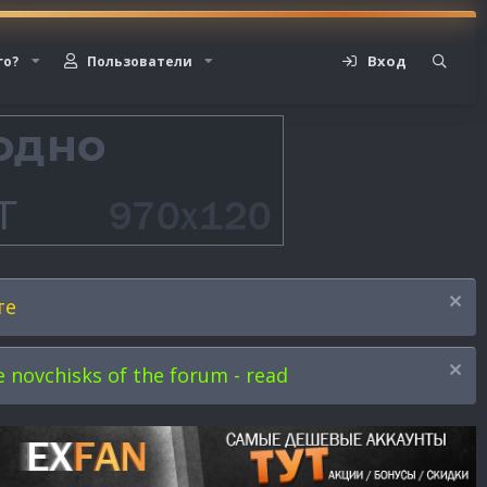
Вход
го?
Пользователи
те
novchisks of the forum - read