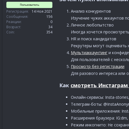
Пользователь
Анализ конкурентов
Регистрация
14 Ноя 2021
Сообщения
156
Изучение чужих аккаунтов п
Реакции
0
Личное любопытство
Возраст
34
Иногда хочется просмотреть
Coin
354
HR и поиск кандидатов
Рекрутеры могут оценивать н
Мультиаккаунтинг
и конфиде
Для пользователей с нескол
Просмотр без регистрации
Для разового интереса или 
Как
смотреть Инстаграм
Онлайн-сервисы: Insta-storie
Телеграм-боты: @InstaAnony
Мобильные приложения: Insta
Расширения браузера: IG:dm,
Режим инкогнито: Не сохраняе