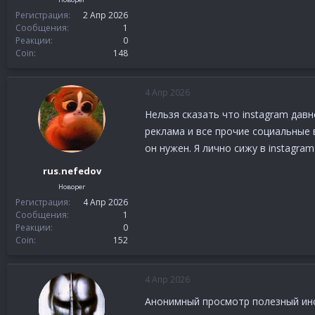
Регистрация
2 Апр 2026
Сообщения
1
Реакции
0
Coin
148
4 Апр 2026
Нельзя сказать что instagram дав
реклама и все прочие социальные 
он нужен. Я лично сижу в instagra
rus.nefedov
Новорег
Регистрация
4 Апр 2026
Сообщения
1
Реакции
0
Coin
152
4 Апр 2026
Анонимный просмотр полезный инс