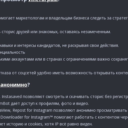
омогает маркетологам и владельцам бизнеса следить за стратег
 сторис друзей или знакомых, оставаясь незамеченным.
авыки и интересы кандидатов, не раскрывая свои действия.
нциальность
ькими аккаунтами или в странах с ограничениями важно сохраня
отказа от соцсетей удобно иметь возможность открывать контен
 анонимно
?​
s, Instasaved позволяют смотреть и скачивать сторис без регистр
mBot даёт доступ к профилям, фото и видео.
View, Repost for Instagram позволяют анонимно просматривать 
 Downloader for Instagram™ помогают работать с контентом чере
т историю и cookies, хотя IP всё равно виден.