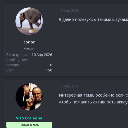
10 Апр 2026
Я давно пользуюсь такими штуками
conor
Новорег
Регистрация
10 Апр 2026
Сообщения
1
Реакции
0
Coin
150
15 Апр 2026
Интересная тема, особенно если с
чтобы не палить активность аккау
Vito Corleone
Пользователь