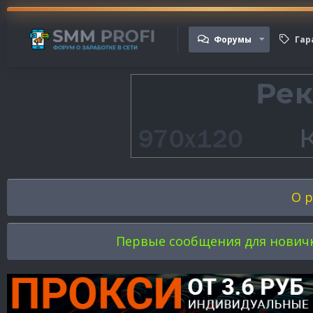
Форумы
Гар
О р
Первые сообщения для новичков 