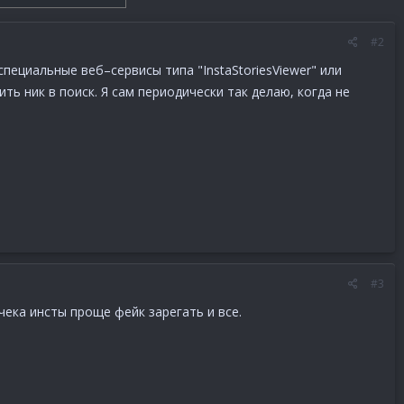
#2
пециальные веб–сервисы типа "InstaStoriesViewer" или
ь ник в поиск. Я сам периодически так делаю, когда не
#3
чека инсты проще фейк зарегать и все.