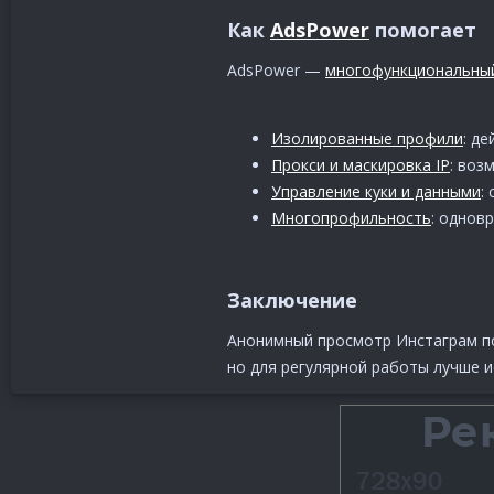
Как
AdsPower
помогает​
AdsPower —
многофункциональный
Изолированные профили
: д
Прокси и маскировка IP
: воз
Управление куки и данными
:
Многопрофильность
: однов
Заключение​
Анонимный просмотр Инстаграм по
но для регулярной работы лучше 