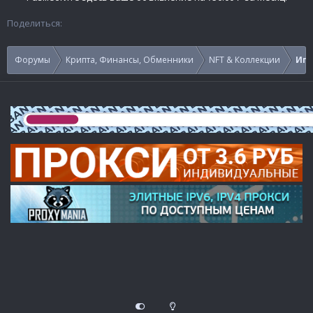
Поделиться:
Форумы
Крипта, Финансы, Обменники
NFT & Коллекции
Игр