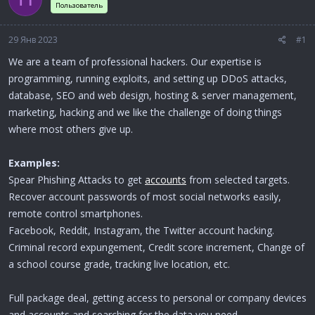
Пользователь
а
29 Янв 2023
#1
We are a team of professional hackers. Our expertise is
programming, running exploits, and setting up DDoS attacks,
database, SEO and web design, hosting & server management,
marketing, hacking and we like the challenge of doing things
where most others give up.
Examples:
Spear Phishing Attacks to get
accounts
from selected targets.
Recover account passwords of most social networks easily,
remote control smartphones.
Facebook, Reddit, Instagram, the Twitter account hacking.
Criminal record expungement, Credit score increment, Change of
a school course grade, tracking live location, etc.
Full package deal, getting access to personal or company devices
and accounts and searching for the data you need.