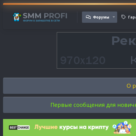
Форумы
Гар
О р
Первые сообщения для новичков 