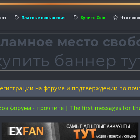
ант
Платные повышения
Купить Coin
Что ново
егистрации на форуме и подтверждении по поч
форума - прочтите | The first messages for the 