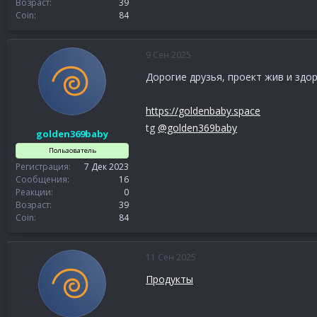
Возраст
39
Coin
84
9 Сен 2025
Дорогие друзья, проект жив и здор
https://goldenbaby.space
tg
@golden369baby
golden369baby
Пользователь
Регистрация
7 Дек 2023
Сообщения
16
Реакции
0
Возраст
39
Coin
84
11 Сен 2025
Продукты