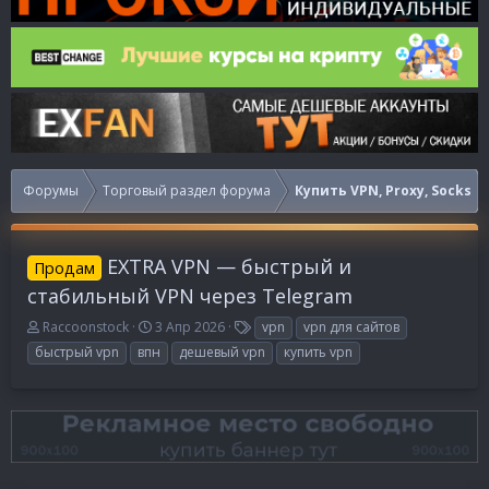
Форумы
Торговый раздел форума
Купить VPN, Proxy, Socks
EXTRA VPN — быстрый и
Продам
стабильный VPN через Telegram
А
Д
Т
Raccoonstock
3 Апр 2026
vpn
vpn для сайтов
в
а
е
быстрый vpn
впн
дешевый vpn
купить vpn
т
т
г
о
а
и
р
н
т
а
е
ч
м
а
ы
л