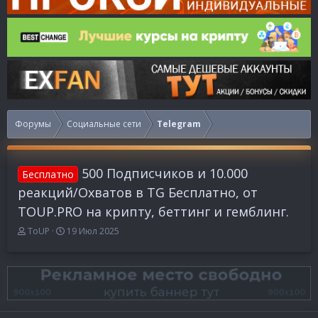
Форумы
Социальные сети
Telegram
500 Подписчиков и 10.000
Бесплатно
реакций/Охватов в TG Бесплатно, от
TOUP.PRO на крипту, беттинг и гемблинг.
А
Д
ToUP
19 Июл 2025
в
а
т
т
о
а
р
н
т
а
е
ч