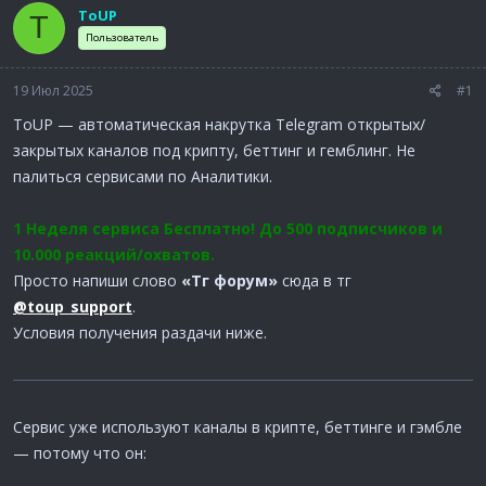
м
а
ToUP
T
ы
л
Пользователь
а
19 Июл 2025
#1
ToUP — автоматическая накрутка Telegram открытых/
закрытых каналов под крипту, беттинг и гемблинг. Не
палиться сервисами по Аналитики.
1 Неделя сервиса Бесплатно! До 500 подписчиков и
10.000 реакций/охватов.
Просто напиши слово
«Тг форум»
сюда в тг
@toup_support
.
Условия получения раздачи ниже.
Сервис уже используют каналы в крипте, беттинге и гэмбле
— потому что он: