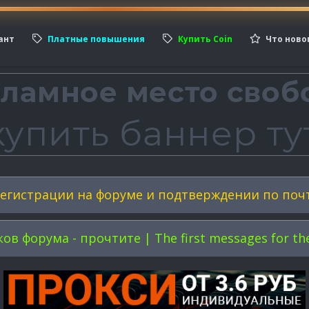
ант
Платные повышения
Купить Coin
Что ново
егистрации на форуме и подтверждении по поч
форума - прочтите | The first messages for the 