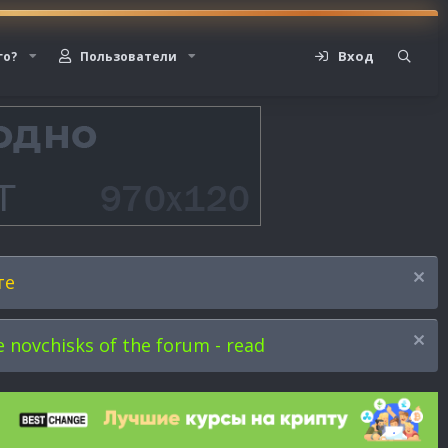
Вход
го?
Пользователи
те
novchisks of the forum - read