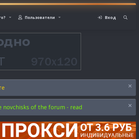
Вход
го?
Пользователи
те
novchisks of the forum - read