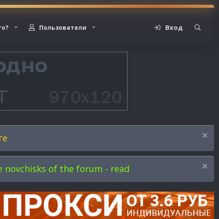
Вход
го?
Пользователи
те
novchisks of the forum - read