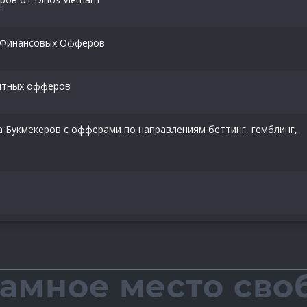
я Финансовых Офферов
итных офферов
га Букмекеров с офферами по направлениям беттинг, гемблинг,