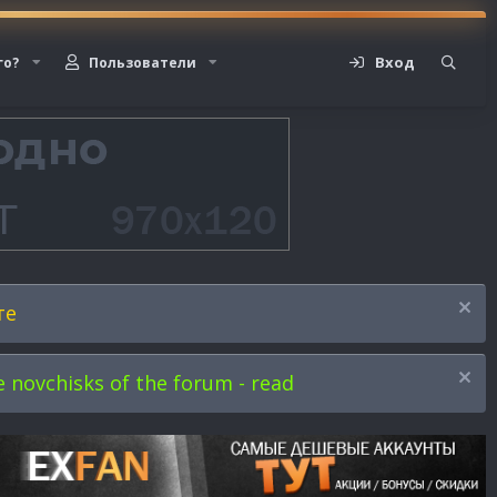
Вход
го?
Пользователи
те
novchisks of the forum - read