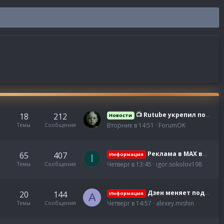
📺 Rutube укрепил позиции и охватил 77% аудитории крупнейших регионов России
18
212
Новости
Вторник в 14:51
ForumOK
Темы
Сообщения
Реклама в MAX выросла более чем в 1300 раз, а число каналов увеличилось в 45 раз
65
407
Информация
I
Четверг в 13:45
igor.sokolov198
Темы
Сообщения
Дзен меняет подход к продвижению: почему одного хорошего контента уже недостаточно
20
144
Информация
A
Четверг в 14:57
alexey.mishin
Темы
Сообщения