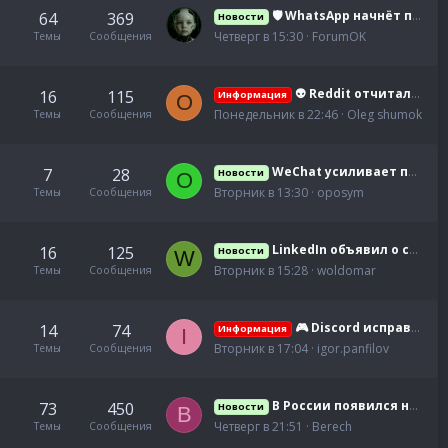
🛡️ WhatsApp начнёт помечать контент, созданный искусственным интеллектом
64
369
Новости
Четверг в 15:30
ForumOK
Темы
Сообщения
👽 Reddit отчитался о росте доходов, но столкнулся с новыми вызовами
16
115
Информация
O
Понедельник в 22:46
Oleg shumok
Темы
Сообщения
WeChat усиливает поддержку малого бизнеса: предпринимателям стали доступны новые инструменты
7
28
Новости
O
Вторник в 13:30
oposym
Темы
Сообщения
LinkedIn объявил о старте новой программы для создателей контента: авторы получат больше возможност
16
125
Новости
W
Вторник в 15:28
woldomar
Темы
Сообщения
🎮 Discord исправил проблемы приложения и улучшил стабильность работы платформы
14
74
Информация
I
Вторник в 17:04
igor.panfilov
Темы
Сообщения
В России появился новый мессенджер Syntara с секретными чатами
73
450
Новости
B
Четверг в 21:51
Berech
Темы
Сообщения