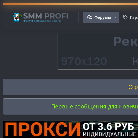
Форумы
Гар
О р
Первые сообщения для новичков 