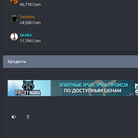
96,718 Coin
Dendina
24,568 Coin
Seobir
11,794 Coin
Кредиты