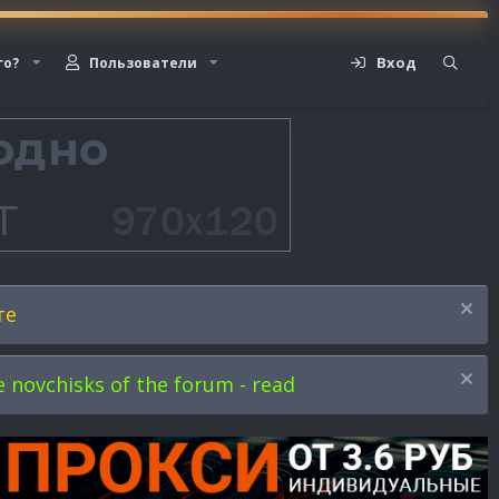
Вход
го?
Пользователи
те
novchisks of the forum - read