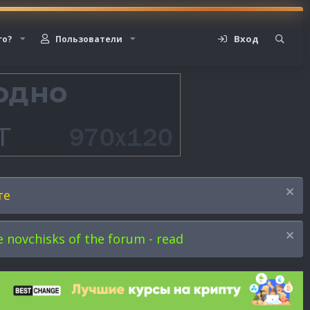
Вход
го?
Пользователи
те
novchisks of the forum - read