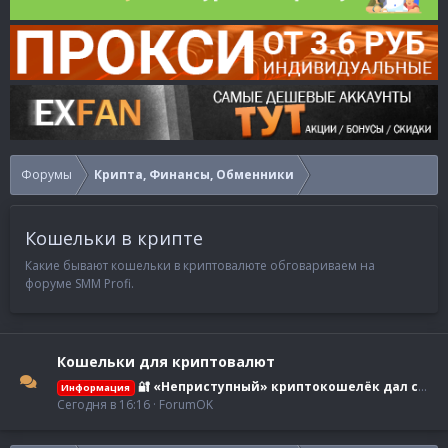
Форумы
Крипта, Финансы, Обменники
Кошельки в крипте
Какие бывают кошельки в криптовалюте обговариваем на
форуме SMM Profi.
Кошельки для криптовалют
🔐 «Неприступный» криптокошелёк дал сбой: уязвимость Coldcard уже стоила владельцам более $110 млн
Информация
Сегодня в 16:16
ForumOK